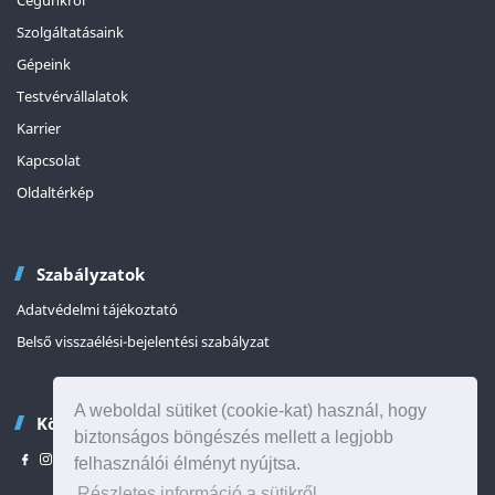
Cégünkről
Szolgáltatásaink
Gépeink
Testvérvállalatok
Karrier
Kapcsolat
Oldaltérkép
Szabályzatok
Adatvédelmi tájékoztató
Belső visszaélési-bejelentési szabályzat
A weboldal sütiket (cookie-kat) használ, hogy
Kövessen minket
biztonságos böngészés mellett a legjobb
felhasználói élményt nyújtsa.
Részletes információ a sütikről