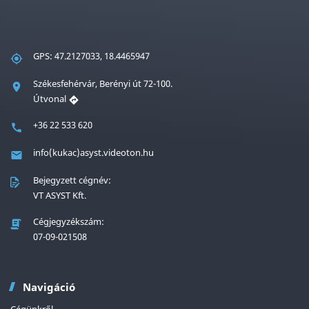
GPS: 47.2127033, 18.4465947
Székesfehérvár, Berényi út 72-100.
Útvonal
+36 22 533 620
info(kukac)asyst.videoton.hu
Bejegyzett cégnév:
VT ASYST Kft.
Cégjegyzékszám:
07-09-021508
Navigáció