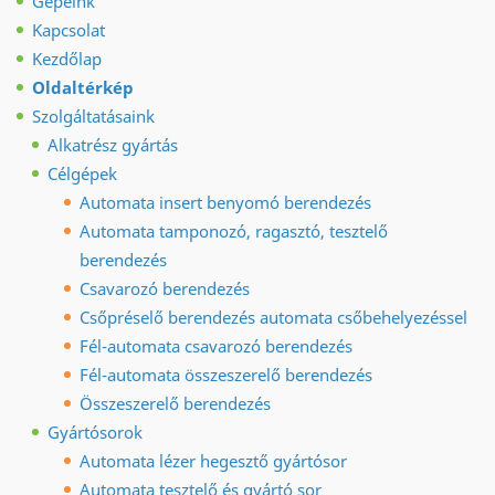
Gépeink
Kapcsolat
Kezdőlap
Oldaltérkép
Szolgáltatásaink
Alkatrész gyártás
Célgépek
Automata insert benyomó berendezés
Automata tamponozó, ragasztó, tesztelő
berendezés
Csavarozó berendezés
Csőpréselő berendezés automata csőbehelyezéssel
Fél-automata csavarozó berendezés
Fél-automata összeszerelő berendezés
Összeszerelő berendezés
Gyártósorok
Automata lézer hegesztő gyártósor
Automata tesztelő és gyártó sor