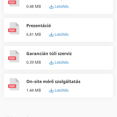
0.48 MB
Letöltés
Prezentáció
6.81 MB
Letöltés
Garancián túli szerviz
0.39 MB
Letöltés
On-site mérő szolgáltatás
1.44 MB
Letöltés