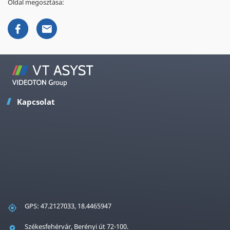
Oldal megosztása:
Kapcsolat
GPS: 47.2127033, 18.4465947
Székesfehérvár, Berényi út 72-100.