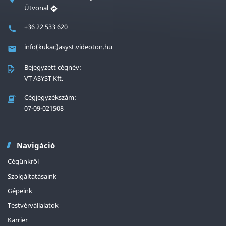
Útvonal
+36 22 533 620
info(kukac)asyst.videoton.hu
Bejegyzett cégnév:
VT ASYST Kft.
Cégjegyzékszám:
07-09-021508
Navigáció
Cégünkről
Szolgáltatásaink
Gépeink
Testvérvállalatok
Karrier