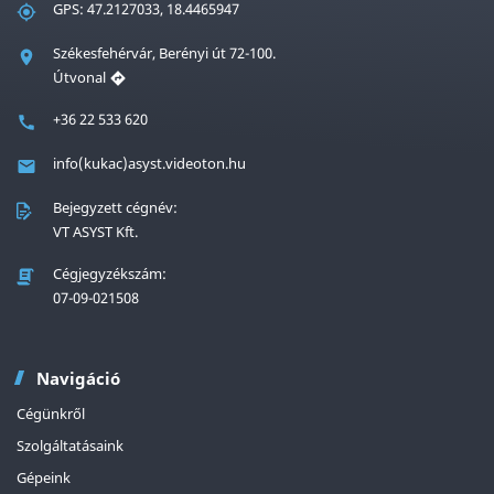
GPS: 47.2127033, 18.4465947
Székesfehérvár, Berényi út 72-100.
Útvonal
+36 22 533 620
info(kukac)asyst.videoton.hu
Bejegyzett cégnév:
VT ASYST Kft.
Cégjegyzékszám:
07-09-021508
Navigáció
Cégünkről
Szolgáltatásaink
Gépeink