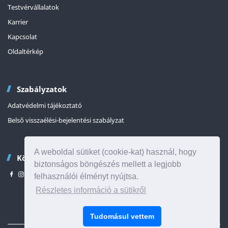
Testvérvállalatok
Karrier
Kapcsolat
Oldaltérkép
Szabályzatok
Adatvédelmi tájékoztató
Belső visszaélési-bejelentési szabályzat
A weboldal sütiket (cookie-kat) használ, hogy
Kövessen minket
biztonságos böngészés mellett a legjobb
felhasználói élményt nyújtsa.
Részletes információ a sütikről
Az oldal tetejére
Tudomásul vettem