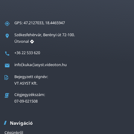
GPS: 47.2127033, 18.4465947
Székesfehérvár, Berényi út 72-100.
Útvonal
+36 22 533 620
info(kukac)asyst.videoton.hu
Bejegyzett cégnév:
VT ASYST Kft.
Cégjegyzékszám:
07-09-021508
Navigáció
Cégünkről