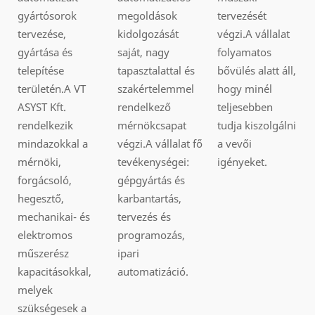
gyártósorok
megoldások
tervezését
tervezése,
kidolgozását
végzi.A vállalat
gyártása és
saját, nagy
folyamatos
telepítése
tapasztalattal és
bővülés alatt áll,
területén.A VT
szakértelemmel
hogy minél
ASYST Kft.
rendelkező
teljesebben
rendelkezik
mérnökcsapat
tudja kiszolgálni
mindazokkal a
végzi.A vállalat fő
a vevői
mérnöki,
tevékenységei:
igényeket.
forgácsoló,
gépgyártás és
hegesztő,
karbantartás,
mechanikai- és
tervezés és
elektromos
programozás,
műszerész
ipari
kapacitásokkal,
automatizáció.
melyek
szükségesek a