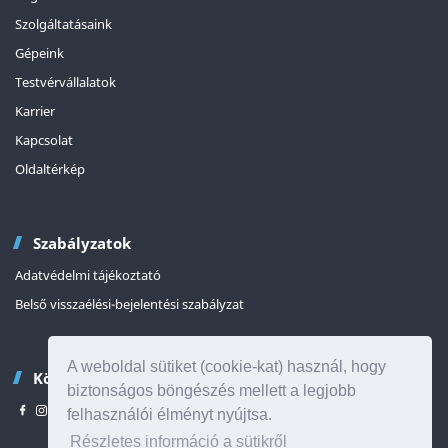
Szolgáltatásaink
Gépeink
Testvérvállalatok
Karrier
Kapcsolat
Oldaltérkép
Szabályzatok
Adatvédelmi tájékoztató
Belső visszaélési-bejelentési szabályzat
A weboldal sütiket (cookie-kat) használ, hogy
Kövessen minket
biztonságos böngészés mellett a legjobb
felhasználói élményt nyújtsa.
Részletes információ a sütikről