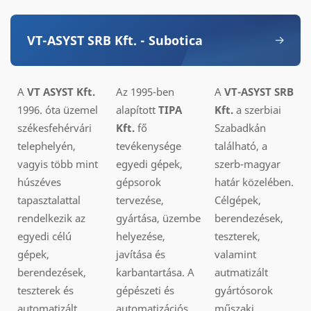
VT-ASYST SRB Kft. - Subotica
A
VT ASYST Kft.
Az 1995-ben
A
VT-ASYST SRB
1996. óta üzemel
alapított
TIPA
Kft.
a szerbiai
székesfehérvári
Kft.
fő
Szabadkán
telephelyén,
tevékenysége
található, a
vagyis több mint
egyedi gépek,
szerb-magyar
húszéves
gépsorok
határ közelében.
tapasztalattal
tervezése,
Célgépek,
rendelkezik az
gyártása, üzembe
berendezések,
egyedi célú
helyezése,
teszterek,
gépek,
javítása és
valamint
berendezések,
karbantartása. A
autmatizált
teszterek és
gépészeti és
gyártósorok
automatizált
automatizációs
műszaki