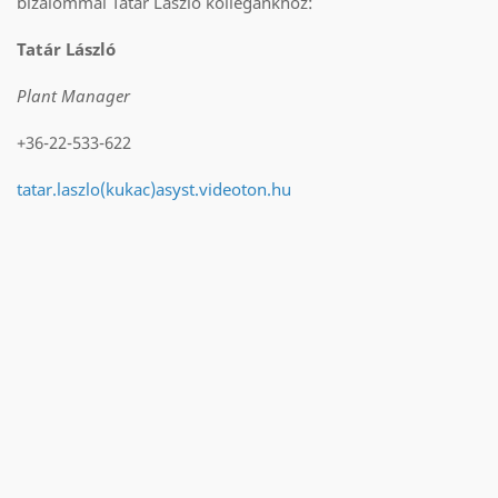
bizalommal Tatár László kollégánkhoz:
Tatár László
Plant Manager
+36-22-533-622
tatar.laszlo(kukac)asyst.videoton.hu