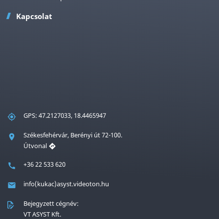
Kapcsolat
GPS: 47.2127033, 18.4465947
Székesfehérvár, Berényi út 72-100.
Útvonal
+36 22 533 620
info(kukac)asyst.videoton.hu
Bejegyzett cégnév:
VT ASYST Kft.