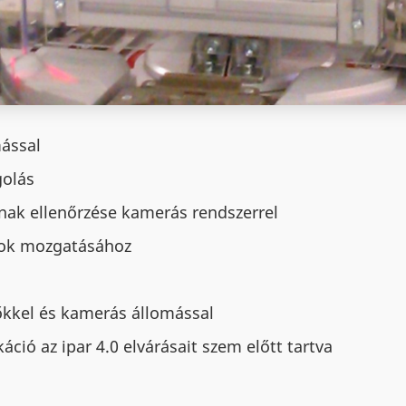
ással
olás
ak ellenőrzése kamerás rendszerrel
bok mozgatásához
őkkel és kamerás állomással
ió az ipar 4.0 elvárásait szem előtt tartva