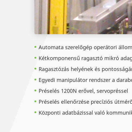
Automata szerelőgép operátori állom
Kétkomponensű ragasztó mikró adag
Ragasztózás helyének és pontosságán
Egyedi manipulátor rendszer a dara
Préselés 1200N erővel, servopréssel
Préselés ellenőrzése precíziós útmér
Központi adatbázissal való kommunikác