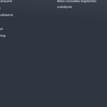
tatásaink
Belső visszaélési-bejelentési
szabályzat
k
vállalatok
at
rkép