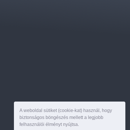
A weboldal sütiket (cookie-kat) használ, hogy
biztonságos böngészés mellett a legjobb
felhasználói élményt nyújtsa.