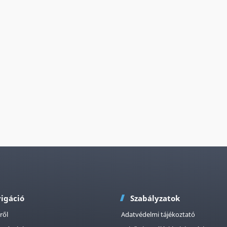
igáció
Szabályzatok
ről
Adatvédelmi tájékoztató