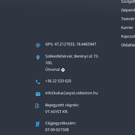
Szolgál
Gépein
Testvér
Karrier
Kapcsol
GPS: 47.2127033, 18.4465947
Oldalté
Székesfehérvár, Berényi út 72-
100.
Útvonal
+36 22 533 620
info(kukac)asyst.videoton.hu
Bejegyzett cégnév:
VT ASYST Kft.
Cégjegyzékszám:
07-09-021508