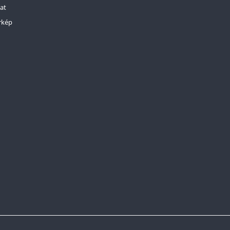
at
rkép