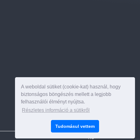
A weboldal sütiket (cookie-kat) használ, hogy
biztonságos böngészés mellett a legjobb
felhasználói élményt nyújtsa.
Részletes információ a sütikről
Az oldal tetejére
Tudomásul vettem
HU