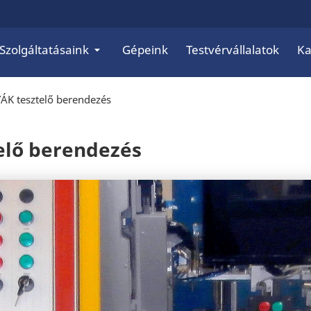
Szolgáltatásaink
Gépeink
Testvérvállalatok
Ka
ÁK tesztelő berendezés
elő berendezés