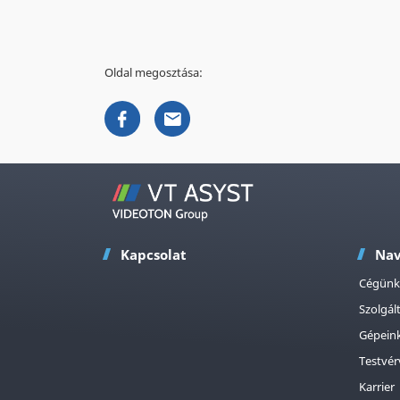
Oldal megosztása:
Kapcsolat
Nav
Cégünk
Szolgál
Gépein
Testvér
Karrier