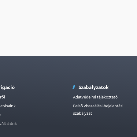
igáció
Szabályzatok
ről
Adatvédelmi tájékoztató
tatásaink
Belső visszaélési-bejelentési
szabályzat
k
vállalatok