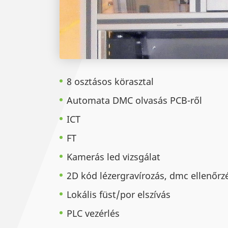
8 osztásos körasztal
Automata DMC olvasás PCB-ről
ICT
FT
Kamerás led vizsgálat
2D kód lézergravírozás, dmc ellenőrz
Lokális füst/por elszívás
PLC vezérlés