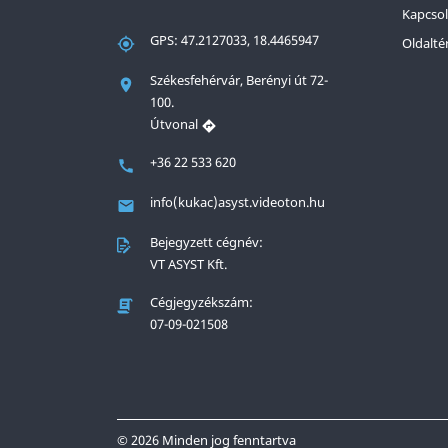
Kapcsol
GPS: 47.2127033, 18.4465947
Oldalté
Székesfehérvár, Berényi út 72-
100.
Útvonal
+36 22 533 620
info(kukac)asyst.videoton.hu
Bejegyzett cégnév:
VT ASYST Kft.
Cégjegyzékszám:
07-09-021508
© 2026 Minden jog fenntartva