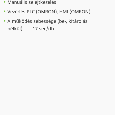
Manuális selejtkezelés
Vezérlés PLC (OMRON), HMI (OMRON)
A működés sebessége (be-, kitárolás
nélkül): 17 sec/db