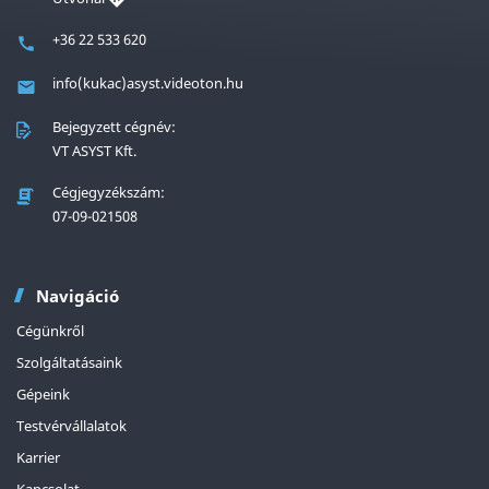
+36 22 533 620
info(kukac)asyst.videoton.hu
Bejegyzett cégnév:
VT ASYST Kft.
Cégjegyzékszám:
07-09-021508
Navigáció
Cégünkről
Szolgáltatásaink
Gépeink
Testvérvállalatok
Karrier