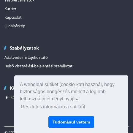
Karrier
Kapcsolat
Oldaltérkép
Szabályzatok
Adatvédelmi tájékoztató
Belső visszaélési-bejelentési szabályzat
A weboldal sütiket (cookie-kat) használ, hogy
Kövessen minket
biztonságos böngészés mellett a legjobb
felhasználói élményt nyújtsa.
Részletes információ a sütikről
Az oldal tetejére
Tudomásul vettem
© 2026 Minden jog fenntartva
HU