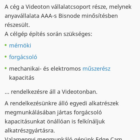
A cég a Videoton vállalatcsoport része, melynek
anyavállalata AAA-s Bisnode minősítésben
részesült.
A célgép építés során szükséges:
mérnöki
forgácsoló
mechanikai- és elektromos
műszerész
kapacitás
... rendelkezésre áll a Videotonban.
A rendelkezésünkre álló egyedi alkatrészek
megmunkálásában jártas forgácsoló
kapacitásunkat önállóan is felkínáljuk
alkatrészgyártásra.
Valamennyi megmunkáló gépünk Edge Cam