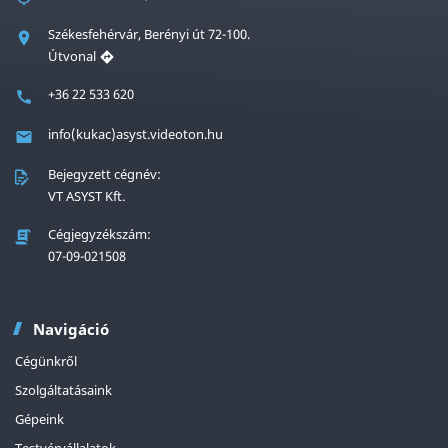
Székesfehérvár, Berényi út 72-100.
Útvonal
+36 22 533 620
info(kukac)asyst.videoton.hu
Bejegyzett cégnév:
VT ASYST Kft.
Cégjegyzékszám:
07-09-021508
Navigáció
Cégünkről
Szolgáltatásaink
Gépeink
Testvérvállalatok