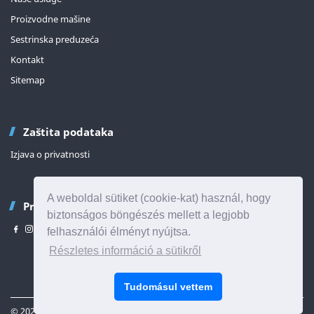
Proizvodne mašine
Sestrinska preduzeća
Kontakt
Sitemap
Zaštita podataka
Izjava o privatnosti
A weboldal sütiket (cookie-kat) használ, hogy
Pratite nas
biztonságos böngészés mellett a legjobb
felhasználói élményt nyújtsa.
Részletes információ a sütikről
Vrh stranice
Tudomásul vettem
© 2026 Sva prava zadržana
SR