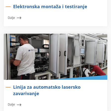
Elektronska montaža i testiranje
Dalje
Linija za automatsko lasersko
zavarivanje
Dalje