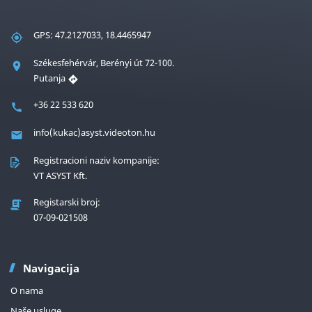
GPS: 47.2127033, 18.4465947
Székesfehérvár, Berényi út 72-100.
Putanja
+36 22 533 620
info(kukac)asyst.videoton.hu
Registracioni naziv kompanije:
VT ASYST Kft.
Registarski broj:
07-09-021508
Navigacija
O nama
Naše usluge