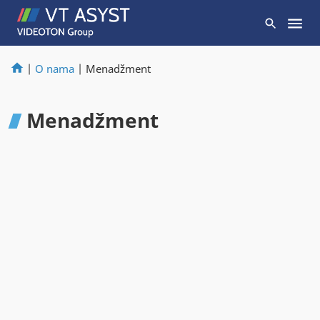
|
O nama
|
Menadžment
Menadžment