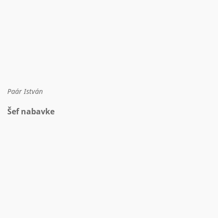
Paár István
Šef nabavke