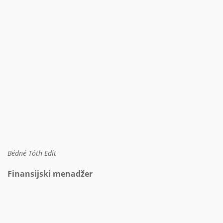
Bédné Tóth Edit
Finansijski menadžer