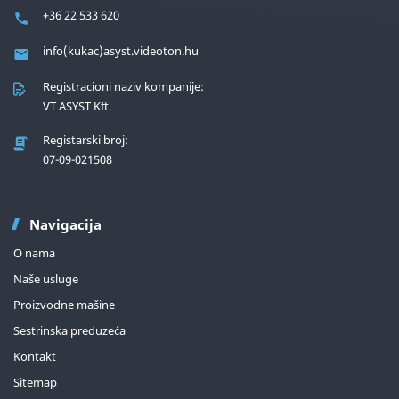
+36 22 533 620
info(kukac)asyst.videoton.hu
Registracioni naziv kompanije:
VT ASYST Kft.
Registarski broj:
07-09-021508
Navigacija
O nama
Naše usluge
Proizvodne mašine
Sestrinska preduzeća
Kontakt
Sitemap