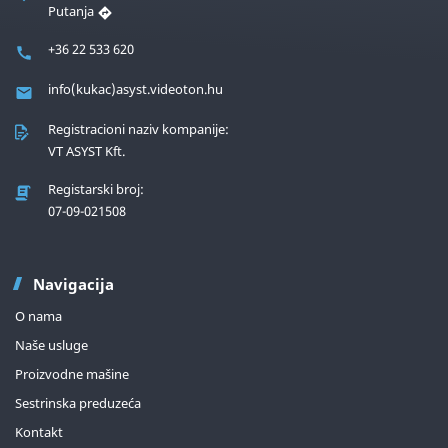
Putanja
+36 22 533 620
info(kukac)asyst.videoton.hu
Registracioni naziv kompanije:
VT ASYST Kft.
Registarski broj:
07-09-021508
Navigacija
O nama
Naše usluge
Proizvodne mašine
Sestrinska preduzeća
Kontakt