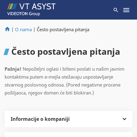
|
O nama
|
Često postavljena pitanja
Često postavljena pitanja
Pažnja!
Nepoželjni oglasi i bilteni poslati u našim javnim
kontaktima putem e-mejla otežavaju uspostavljanje
stvarnog poslovnog odnosa. (Pored negativne procene
pošiljaoca, njegov domen će biti blokiran.)
Informacije o kompaniji