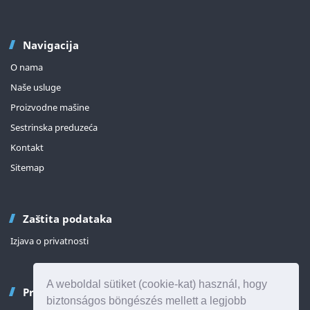
Navigacija
O nama
Naše usluge
Proizvodne mašine
Sestrinska preduzeća
Kontakt
Sitemap
Zaštita podataka
Izjava o privatnosti
A weboldal sütiket (cookie-kat) használ, hogy
Pratite nas
biztonságos böngészés mellett a legjobb