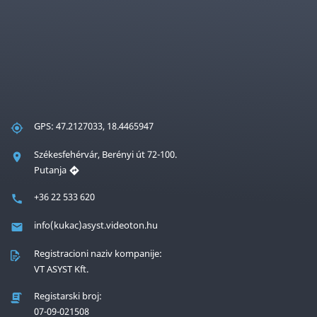
GPS: 47.2127033, 18.4465947
Székesfehérvár, Berényi út 72-100.
Putanja
+36 22 533 620
info(kukac)asyst.videoton.hu
Registracioni naziv kompanije:
VT ASYST Kft.
Registarski broj:
07-09-021508